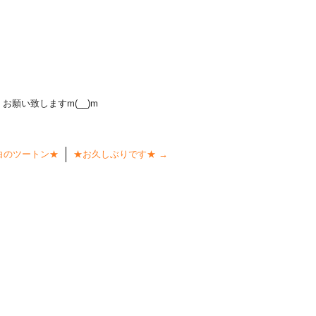
願い致しますm(__)m
白のツートン★
★お久しぶりです★
→