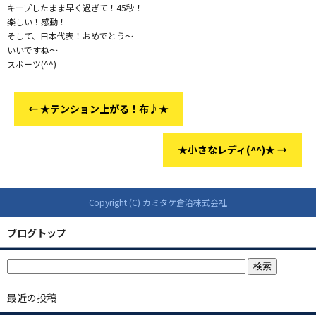
キープしたまま早く過ぎて！45秒！
楽しい！感動！
そして、日本代表！おめでとう〜
いいですね〜
スポーツ(^^)
←
★テンション上がる！布♪★
★小さなレディ(^^)★
→
Copyright (C) カミタケ倉治株式会社
ブログトップ
最近の投稿