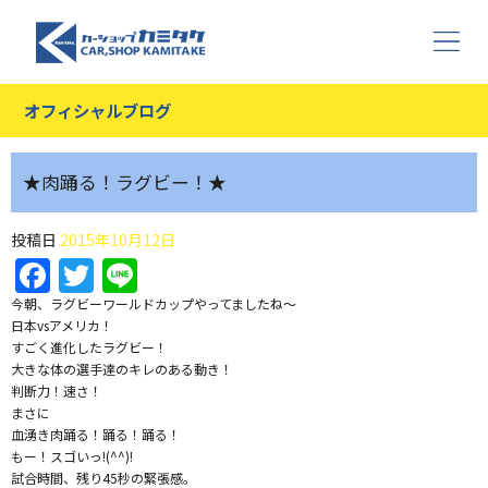
オフィシャルブログ
★肉踊る！ラグビー！★
投稿日
2015年10月12日
Facebook
Twitter
Line
今朝、ラグビーワールドカップやってましたね〜
日本vsアメリカ！
すごく進化したラグビー！
大きな体の選手達のキレのある動き！
判断力！速さ！
まさに
血湧き肉踊る！踊る！踊る！
もー！スゴいっ!(^^)!
試合時間、残り45秒の緊張感。