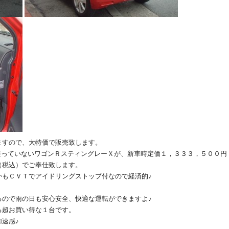
ますので、大特価で販売致します。
乗っていないワゴンＲスティングレーＸが、新車時定価１，３３３，５００円
（税込）でご奉仕致します。
かもＣＶＴでアイドリングストップ付なので経済的♪
るので雨の日も安心安全、快適な運転ができますよ♪
る超お買い得な１台です。
速感♪