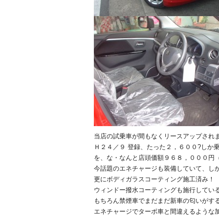
当店の試乗車が間もなくリースアップされ
Ｈ２４／９ 登録、たった２，６００?しか
を、な・なんと店頭価額９６８，０００円
今話題のエネチャージも装備していて、し
更にボディガラスコーティング施工済み！
ウィンドー撥水コーティングも施行してい
もちろん禁煙車でまだまだ新車の匂いがす
エネチャージでターボ車と間違えるような加