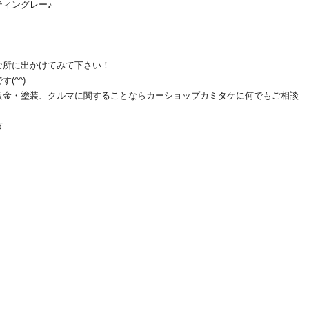
ィングレー♪
な所に出かけてみて下さい！
(^^)
板金・塗装、クルマに関することならカーショップカミタケに何でもご相談
市