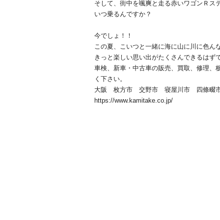
そして、街中を颯爽と走る赤いワゴンＲステ
いつ乗るんですか？
今でしょ！！
この夏、こいつと一緒に海に山に川に色ん
きっと楽しい思い出がたくさんできるはずです
車検、新車・中古車の販売、買取、修理、
く下さい。
大阪 枚方市 交野市 寝屋川市 四條畷
https://www.kamitake.co.jp/