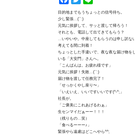
目的地までもうちょっとの信号待ち。
少し緊張…(´`:)
元気に挨拶して、サッと渡して帰ろう！
それとも、電話して出てきてもらう？
…いやいや。中座してもらうのは申し訳な
考えてる間に到着！
ちょっとした手違いで、夜な夜な届け物を
いる「大安門」さんへ。
「こんばんは。お疲れ様です」
元気に挨拶！失敗…(´`:)
届け物を渡して任務完了！
「せっかくやし座り〜」
「いえいえ、いいですいいです(^-^;」
社長が。
「ご褒美にこれあげるわぁ」
生センマイだぁーー！！！
（残りもの…笑）
「食べるーーー♪」
緊張やら遠慮はどこへやら^^;