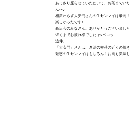
あっさり座らせていただいて、お茶までい
ん〜♪
相変わらず大安門さんの生センマイは最高
楽しかったです♪
商店会のみなさん。ありがとうございました(
遅くまでお疲れ様でした┏○ペコッ
追伸。
「大安門」さんは、倉治の交番の近くの焼き肉
魅惑の生センマイはもちろん！お肉も美味