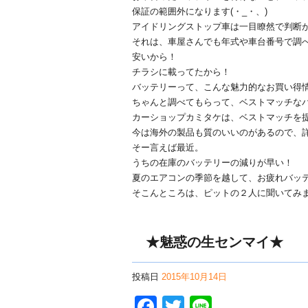
保証の範囲外になります(・_・、)
アイドリングストップ車は一目瞭然で判断
それは、車屋さんでも年式や車台番号で調
安いから！
チラシに載ってたから！
バッテリーって、こんな魅力的なお買い得情報
ちゃんと調べてもらって、ベストマッチな
カーショップカミタケは、ベストマッチを提案
今は海外の製品も質のいいのがあるので、
そー言えば最近。
うちの在庫のバッテリーの減りが早い！
夏のエアコンの季節を越して、お疲れバッ
そこんところは、ピットの２人に聞いてみ
★魅惑の生センマイ★
投稿日
2015年10月14日
Facebook
Twitter
Line