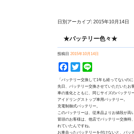
日別アーカイブ:
2015年10月14日
★バッテリー色々★
投稿日
2015年10月14日
Facebook
Twitter
Line
「バッテリー交換して1年も経ってないのに
先日、バッテリー交換させていただいたお客様
車の進化とともに、同じサイズのバッテリ
アイドリングストップ車用バッテリー。
充電制御式バッテリー。
このバッテリーは、従来品よりお値段が高いです
冒頭のお客様は、他店でバッテリー交換時
れていたんですね。
お車合ったバッテリーを付けないと、バッ