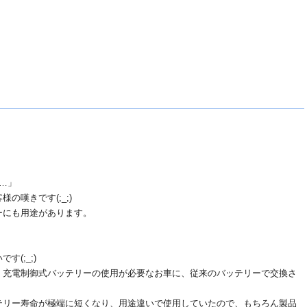
…」
の嘆きです(;_;)
ーにも用途があります。
(;_;)
、充電制御式バッテリーの使用が必要なお車に、従来のバッテリーで交換さ
テリー寿命が極端に短くなり、用途違いで使用していたので、もちろん製品