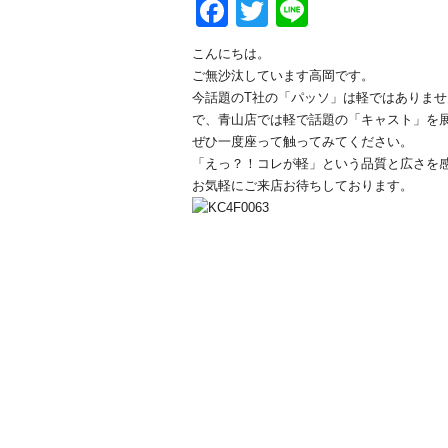
Facebook
Twitter
Line
こんにちは。
ご無沙汰しています高岡です。
今話題のT社の「パッソ」は軽ではありませ
で、青山店では軽で話題の「キャスト」を
ぜひ一度座って触ってみてください。
「えっ？！コレが軽」という品質と広さを
お気軽にご来店お待ちしております。