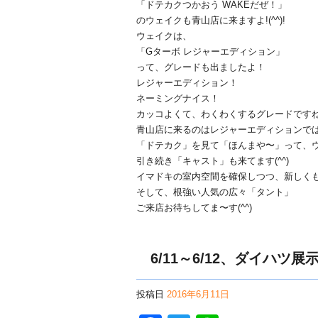
「ドテカクつかおう WAKEだぜ！」
のウェイクも青山店に来ますよ!(^^)!
ウェイクは、
「Gターボ レジャーエディション」
って、グレードも出ましたよ！
レジャーエディション！
ネーミングナイス！
カッコよくて、わくわくするグレードですね
青山店に来るのはレジャーエディションで
「ドテカク」を見て「ほんまや〜」って、ウキ
引き続き「キャスト」も来てます(^^)
イマドキの室内空間を確保しつつ、新しく
そして、根強い人気の広々「タント」
ご来店お待ちしてま〜す(^^)
6/11～6/12、ダイハツ
投稿日
2016年6月11日