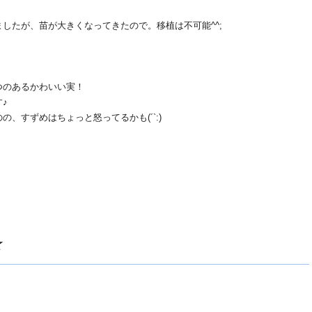
したが、苗が大きくなってきたので。移植は不可能^^;
つのあるかわいい実！
♪
、すずめはちょっと怒ってるかも(´`:)
★