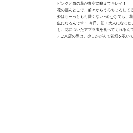
ピンクと白の花が青空に映えてキレイ！
花の茎んとこで、前々からうろちょろして
姿はちーっとも可愛くないっ(>_<) でも
虫になるんです！ 今日、初・大人になった、
も、花についたアブラ虫を食べてくれるんで
♪ ご来店の際は、少しかがんで花畑を覗いてみ