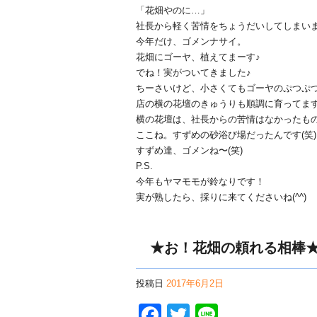
「花畑やのに…」
社長から軽く苦情をちょうだいしてしまいま
今年だけ、ゴメンナサイ。
花畑にゴーヤ、植えてまーす♪
でね！実がついてきました♪
ちーさいけど、小さくてもゴーヤのぷつぷ
店の横の花壇のきゅうりも順調に育ってます
横の花壇は、社長からの苦情はなかったものの
ここね。すずめの砂浴び場だったんです(笑)
すずめ達、ゴメンね〜(笑)
P.S.
今年もヤマモモが鈴なりです！
実が熟したら、採りに来てくださいね(^^)
★お！花畑の頼れる相棒
投稿日
2017年6月2日
Facebook
Twitter
Line