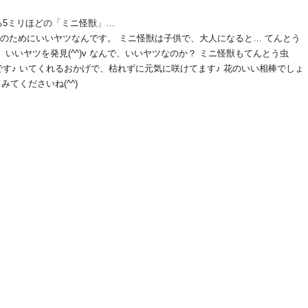
る5ミリほどの「ミニ怪獣」…
、花のためにいいヤツなんです。 ミニ怪獣は子供で、大人になると… てんとう
いいヤツを発見(^^)v なんで、いいヤツなのか？ ミニ怪獣もてんとう虫
す♪ いてくれるおかげで、枯れずに元気に咲けてます♪ 花のいい相棒でしょ
てくださいね(^^)